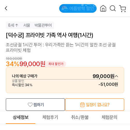
8세 ↑
서울
박물관투어
[덕수궁] 프라이빗 가족 역사 여행(1시간)
조선궁궐 1시간 투어 : 우리가족만 듣는 1시간의 알찬 조선 궁궐
프라이빗 체험
150,000원
34
%
99,000원
최대 할인가
99,000원
나의 예상 구매가
상품 할인
-
51,000원
즉시 할인
34
%
찜하기
일정이 없나요?
상세정보
체험후기
취소/환불
체험문의