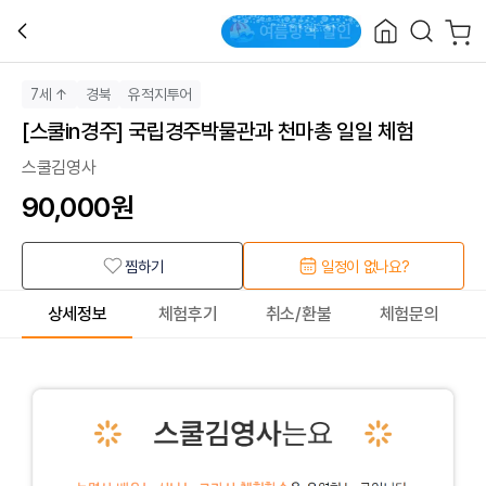
7세 ↑
경북
유적지투어
[스쿨in경주] 국립경주박물관과 천마총 일일 체험
스쿨김영사
90,000
원
찜하기
일정이 없나요?
상세정보
체험후기
취소/환불
체험문의