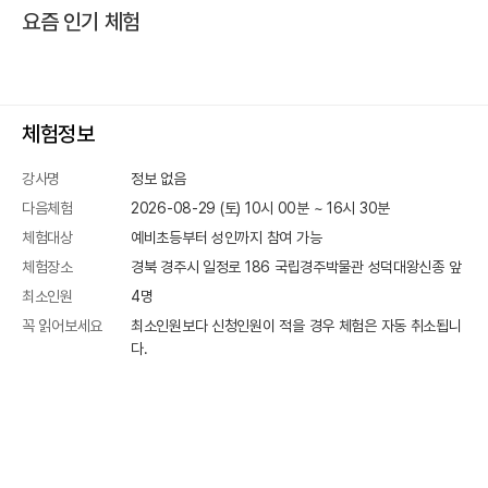
요즘 인기 체험
체험정보
강사명
정보 없음
다음체험
2026-08-29 (토) 10시 00분
~
16
시
30
분
체험대상
예비초등부터 성인까지 참여 가능
체험장소
경북 경주시 일정로 186
국립경주박물관 성덕대왕신종 앞
최소인원
4
명
꼭 읽어보세요
최소인원보다 신청인원이 적을 경우 체험은 자동 취소됩니
다.