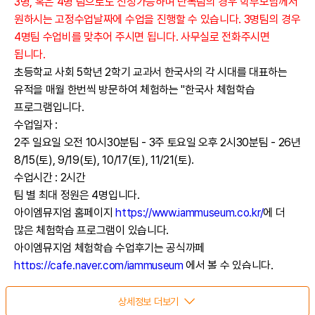
3명, 혹은 4명 팀으로도 신청가능하며 단독팀의 경우 학부모님께서
원하시는 고정수업날짜에 수업을 진행할 수 있습니다. 3명팀의 경우
4명팀 수업비를 맞추어 주시면 됩니다. 사무실로 전화주시면
됩니다.
초등학교 사회 5학년 2학기 교과서 한국사의 각 시대를 대표하는
유적을 매월 한번씩 방문하여 체험하는 "한국사 체험학습
프로그램입니다.
수업일자 :
2주 일요일 오전 10시30분팀 - 3주 토요일 오후 2시30분팀 - 26년
8/15(토), 9/19(토), 10/17(토), 11/21(토).
수업시간 : 2시간
팀 별 최대 정원은 4명입니다.
아이엠뮤지엄 홈페이지
https://www.iammuseum.co.kr/
에 더
많은 체험학습 프로그램이 있습니다.
아이엠뮤지엄 체험학습 수업후기는 공식까페
https://cafe.naver.com/iammuseum
에서 볼 수 있습니다.
체험학습 관련 다양한 정보는 아이엠뮤지엄 공식블로그
https://blog.naver.com/iammuseum
에서 볼 수 있습니다.
상세정보 더보기