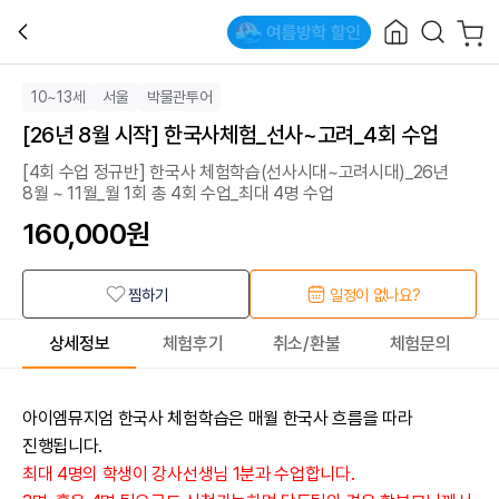
10~13세
서울
박물관투어
[26년 8월 시작] 한국사체험_선사~고려_4회 수업
[4회 수업 정규반] 한국사 체험학습(선사시대~고려시대)_26년
8월 ~ 11월_월 1회 총 4회 수업_최대 4명 수업
160,000
원
찜하기
일정이 없나요?
상세정보
체험후기
취소/환불
체험문의
아이엠뮤지엄 한국사 체험학습은 매월 한국사 흐름을 따라
진행됩니다.
최대 4명의 학생이 강사선생님 1분과 수업합니다.