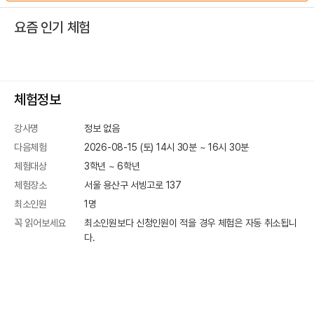
요즘 인기 체험
체험정보
강사명
정보 없음
다음체험
2026-08-15 (토) 14시 30분
~
16
시
30
분
체험대상
3학년 ~ 6학년
체험장소
서울 용산구 서빙고로 137
최소인원
1
명
꼭 읽어보세요
최소인원보다 신청인원이 적을 경우 체험은 자동 취소됩니
다.