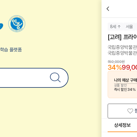
8세 ↑
서울
[고려] 프라
국립중앙박물관 
험학습 플랫폼
국립중앙박물관
150,000원
34
%
99,
나의 예상 구
상품 할인
즉시 할인
34
%
상세정보