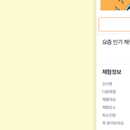
요즘 인기 체
체험정보
강사명
다음체험
체험대상
체험장소
최소인원
꼭 읽어보세요