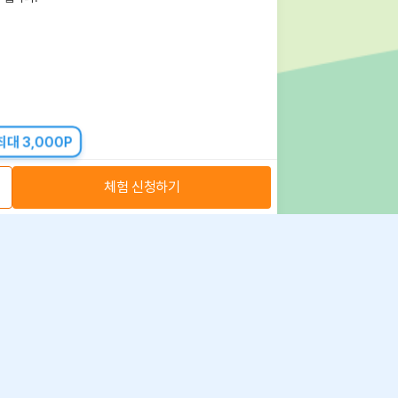
대 3,000P
체험 신청하기
아자스쿨(주) 사업자 정보
 취급방침
·
이용약관
·
위치정보 이용약관
사업자 정보
ⓒ 아자스쿨 주식회사