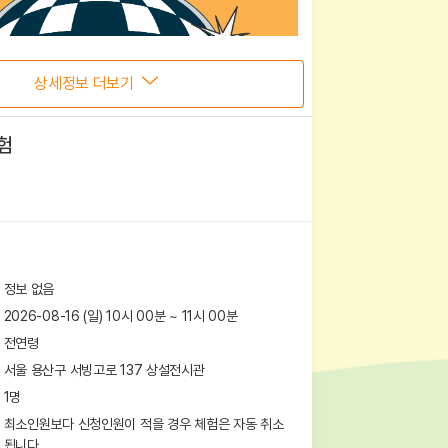
상세정보 더보기
험
정보 없음
2026-08-16 (일) 10시 00분
~
11
시
00
분
전연령
서울 용산구 서빙고로 137
상설전시관
1
명
최소인원보다 신청인원이 적을 경우 체험은 자동 취소
됩니다.