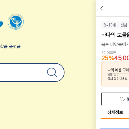
8~13세
전남
바다의 보물
목포 바닷속에서
험학습 플랫폼
60,000원
25
%
45,0
나의 예상 구
상품 할인
즉시 할인
25
%
상세정보