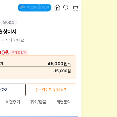
역사교육
을 찾아서
 역사와 만나요
00원
최대 할인가
45,000원
매가
-
15,000원
찜하기
일정이 없나요?
체험후기
취소/환불
체험문의