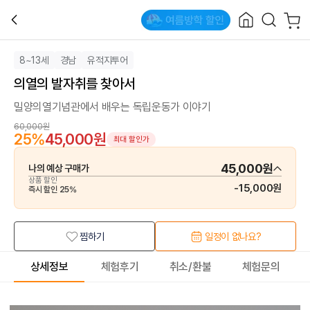
8~13세
경남
유적지투어
의열의 발자취를 찾아서
밀양의열기념관에서 배우는 독립운동가 이야기
60,000원
25
%
45,000원
최대 할인가
45,000원
나의 예상 구매가
상품 할인
-
15,000원
즉시 할인
25
%
찜하기
일정이 없나요?
상세정보
체험후기
취소/환불
체험문의