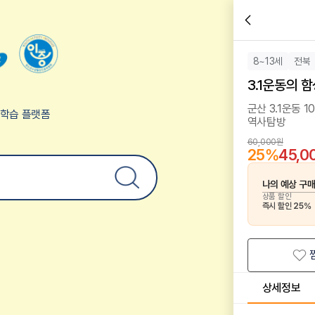
8~13세
전북
3.1운동의 
군산 3.1운동
험학습 플랫폼
역사탐방
60,000원
25
%
45,0
나의 예상 구
상품 할인
즉시 할인
25
%
상세정보