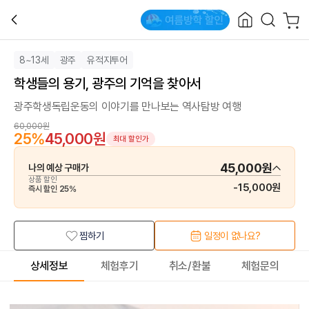
8~13세
광주
유적지투어
학생들의 용기, 광주의 기억을 찾아서
광주학생독립운동의 이야기를 만나보는 역사탐방 여행
60,000원
25
%
45,000원
최대 할인가
45,000원
나의 예상 구매가
상품 할인
-
15,000원
즉시 할인
25
%
찜하기
일정이 없나요?
상세정보
체험후기
취소/환불
체험문의