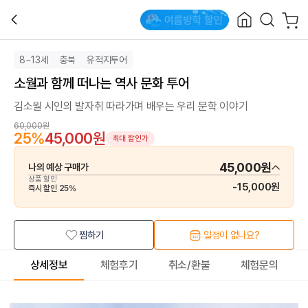
8~13세
충북
유적지투어
소월과 함께 떠나는 역사 문화 투어
김소월 시인의 발자취 따라가며 배우는 우리 문학 이야기
60,000원
25
%
45,000원
최대 할인가
45,000원
나의 예상 구매가
상품 할인
-
15,000원
즉시 할인
25
%
찜하기
일정이 없나요?
상세정보
체험후기
취소/환불
체험문의