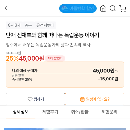
8~13세
충북
유적지투어
단재 신채호와 함께 떠나는 독립운동 이야기
청주에서 배우는 독립운동가의 삶과 민족의 역사
60,000원
25
%
45,000원
최대 할인가
45,000원
나의 예상 구매가
상품 할인
-
15,000원
즉시 할인
25
%
찜하기
일정이 없나요?
상세정보
체험후기
취소/환불
체험문의