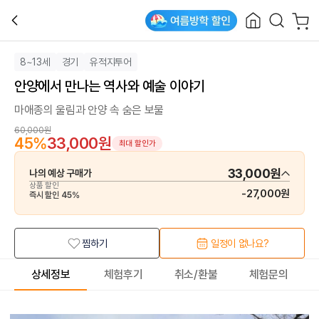
8~13세
경기
유적지투어
안양에서 만나는 역사와 예술 이야기
마애종의 울림과 안양 속 숨은 보물
60,000원
45
%
33,000원
최대 할인가
33,000원
나의 예상 구매가
상품 할인
-
27,000원
즉시 할인
45
%
찜하기
일정이 없나요?
상세정보
체험후기
취소/환불
체험문의