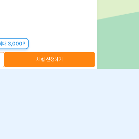
대 3,000P
체험 신청하기
아자스쿨(주) 사업자 정보
 취급방침
·
이용약관
·
위치정보 이용약관
사업자 정보
ⓒ 아자스쿨 주식회사
문의 가능시간