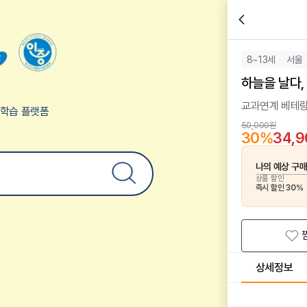
8~13세
서울
하늘을 날다
교과연계 베테랑
험학습 플랫폼
50,000원
30
%
34,
나의 예상 구
상품 할인
즉시 할인
30
%
상세정보