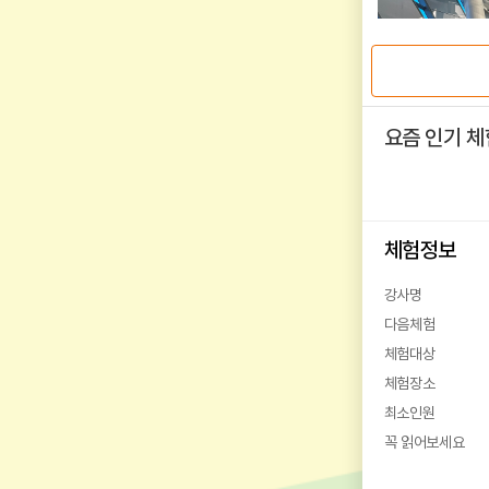
요즘 인기 체
체험정보
강사명
다음체험
체험대상
체험장소
최소인원
꼭 읽어보세요