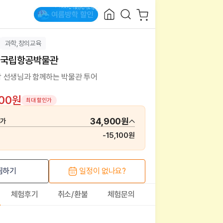
과학,창의교육
, 국립항공박물관
 선생님과 함께하는 박물관 투어
900원
최대 할인가
34,900원
매가
-
15,100원
찜하기
일정이 없나요?
체험후기
취소/환불
체험문의