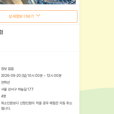
상세정보 더보기
험
정보 없음
2026-09-20 (일) 10시 00분
~
12
시
00
분
전학년
서울 강서구 하늘길 177
4
명
최소인원보다 신청인원이 적을 경우 체험은 자동 취소
됩니다.