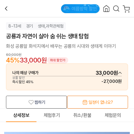
8~13세
경기
생태,과학관체험
공룡과 자연이 살아 숨 쉬는 생태 탐험
화성 공룡알 화석지에서 배우는 공룡의 시대와 생태계 이야기
60,000원
45
%
33,000원
최대 할인가
33,000원
나의 예상 구매가
상품 할인
-
27,000원
즉시 할인
45
%
찜하기
일정이 없나요?
상세정보
체험후기
취소/환불
체험문의