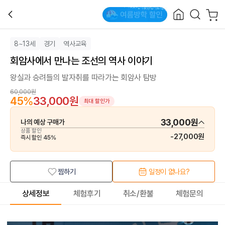
8~13세
경기
역사교육
회암사에서 만나는 조선의 역사 이야기
왕실과 승려들의 발자취를 따라가는 회암사 탐방
60,000원
45
%
33,000원
최대 할인가
33,000원
나의 예상 구매가
상품 할인
-
27,000원
즉시 할인
45
%
찜하기
일정이 없나요?
상세정보
체험후기
취소/환불
체험문의