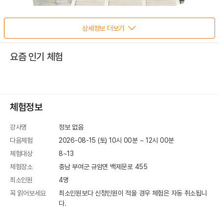
상세정보 더보기
요즘 인기 체험
체험정보
강사명
정보 없음
다음체험
2026-08-15 (토) 10시 00분
~
12
시
00
분
체험대상
8~13
체험장소
충남 부여군 규암면 백제문로 455
최소인원
4
명
꼭 읽어보세요
최소인원보다 신청인원이 적을 경우 체험은 자동 취소됩니
다.