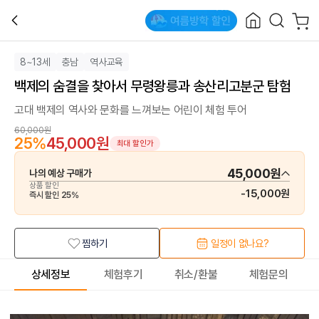
8~13세
충남
역사교육
백제의 숨결을 찾아서 무령왕릉과 송산리고분군 탐험
고대 백제의 역사와 문화를 느껴보는 어린이 체험 투어
60,000원
25
%
45,000원
최대 할인가
45,000원
나의 예상 구매가
상품 할인
-
15,000원
즉시 할인
25
%
찜하기
일정이 없나요?
상세정보
체험후기
취소/환불
체험문의