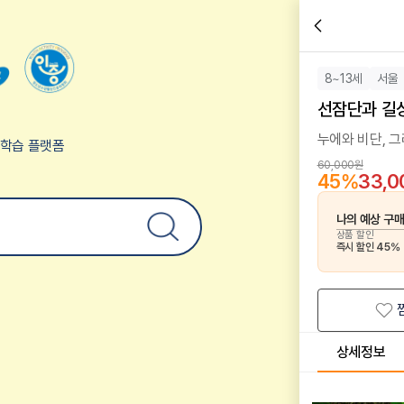
8~13세
서울
선잠단과 길
누에와 비단, 
험학습 플랫폼
60,000원
45
%
33,
나의 예상 구
상품 할인
즉시 할인
45
%
상세정보