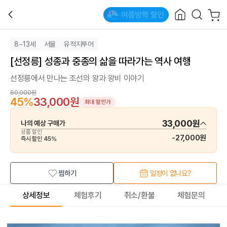
8~13세
서울
유적지투어
[선정릉] 성종과 중종의 삶을 따라가는 역사 여행
선정릉에서 만나는 조선의 왕과 왕비 이야기
60,000원
45
%
33,000원
최대 할인가
33,000원
나의 예상 구매가
상품 할인
-
27,000원
즉시 할인
45
%
찜하기
일정이 없나요?
상세정보
체험후기
취소/환불
체험문의