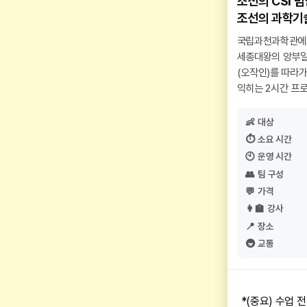
조선의 CSI 
조선의 과학기
국립과천과학관에서
세종대왕의 앙부일
(오작인)를 따라
익히는 2시간 프로
👶
대상
⏱️
소요 시간
🕙
운영 시간
👥
팀 구성
💬
가격
👩‍🏫
강사
📍
장소
🚇
교통
*(중요) 수업 