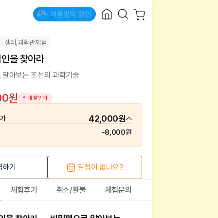
생태,과학관체험
 범인을 찾아라
 알아보는 조선의 과학기술
00원
최대 할인가
42,000원
매가
-
8,000원
찜하기
일정이 없나요?
체험후기
취소/환불
체험문의