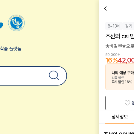
8~13세
경기
조선의 csi
★비밀펜★으로
험학습 플랫폼
50,000원
16
%
42,0
나의 예상 구
상품 할인
즉시 할인
16
%
상세정보