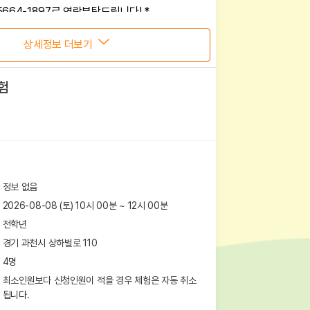
5664-1897로 연락부탁드립니다! *
상세정보 더보기
험
정보 없음
2026-08-08 (토) 10시 00분
~
12
시
00
분
전학년
경기 과천시 상하벌로 110
4
명
최소인원보다 신청인원이 적을 경우 체험은 자동 취소
됩니다.