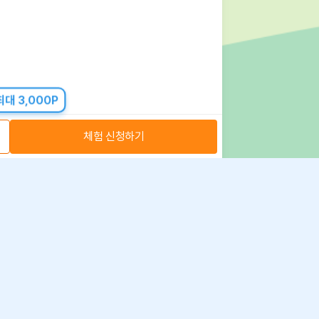
대 3,000P
체험 신청하기
아자스쿨(주) 사업자 정보
 취급방침
·
이용약관
·
위치정보 이용약관
사업자 정보
ⓒ 아자스쿨 주식회사
문의 가능시간