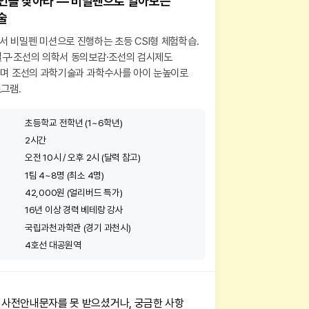
범인을 찾아라 — 비밀펜으로 알아보는
술
 비밀펜 미션으로 진행하는 초등 CSI형 체험학습.
구·조선의 의학서 동의보감·조선의 검시제도
가며 조선의 과학기술과 과학수사를 아이 눈높이로
그램.
초등학교 전학년 (1~6학년)
2시간
오전 10시 / 오후 2시 (달력 참고)
1팀 4~8명 (최소 4명)
42,000원 (얼리버드 특가)
16년 이상 경력 베테랑 강사
국립과천과학관 (경기 과천시)
4호선 대공원역
전 사전안내문자를 못 받으셨거나, 궁금한 사항