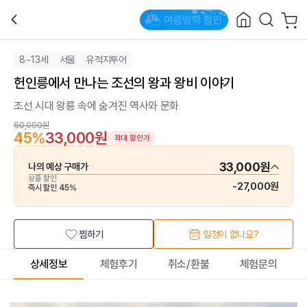
8~13세
서울
유적지투어
헌인릉에서 만나는 조선의 왕과 왕비 이야기
조선 시대 왕릉 속에 숨겨진 역사와 문화
60,000원
45
%
33,000원
최대 할인가
33,000원
나의 예상 구매가
상품 할인
-
27,000원
즉시 할인
45
%
찜하기
일정이 없나요?
상세정보
체험후기
취소/환불
체험문의