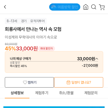
8~13세
경기
유적지투어
회룡사에서 만나는 역사 속 모험
이성계와 무학대사의 이야기 속으로
60,000원
45
%
33,000원
최대 할인가
33,000원
나의 예상 구매가
상품 할인
-
27,000원
즉시 할인
45
%
찜하기
일정이 없나요?
상세정보
체험후기
취소/환불
체험문의