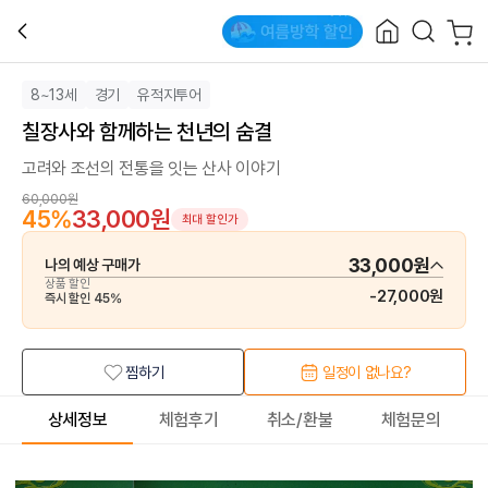
8~13세
경기
유적지투어
칠장사와 함께하는 천년의 숨결
고려와 조선의 전통을 잇는 산사 이야기
60,000원
45
%
33,000원
최대 할인가
33,000원
나의 예상 구매가
상품 할인
-
27,000원
즉시 할인
45
%
찜하기
일정이 없나요?
상세정보
체험후기
취소/환불
체험문의