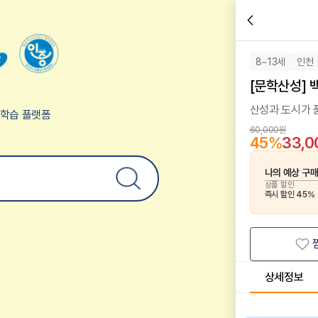
8~13세
인천
[문학산성]
산성과 도시가 
험학습 플랫폼
60,000원
45
%
33,
나의 예상 구
상품 할인
즉시 할인
45
%
상세정보