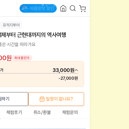
유적지투어
 백제부터 근현대까지의 역사여행
품은 시간을 따라가요
000원
최대 할인가
33,000원
매가
-
27,000원
찜하기
일정이 없나요?
체험후기
취소/환불
체험문의