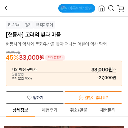
8~13세
경기
유적지투어
[현등사] 고려의 빛과 마음
현등사의 역사와 문화유산을 찾아 떠나는 어린이 역사 탐험
60,000원
45
%
33,000원
최대 할인가
33,000원
나의 예상 구매가
상품 할인
-
27,000원
즉시 할인
45
%
찜하기
일정이 없나요?
상세정보
체험후기
취소/환불
체험문의