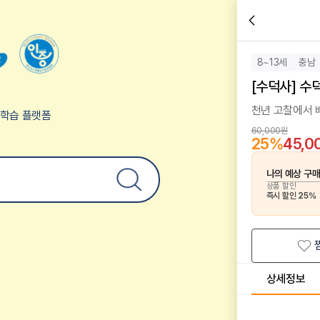
8~13세
충남
[수덕사] 수
천년 고찰에서 
험학습 플랫폼
60,000원
25
%
45,0
나의 예상 구
상품 할인
즉시 할인
25
%
상세정보