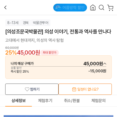
8~13세
경북
박물관투어
[의성조문국박물관] 의성 이야기, 전통과 역사를 만나다
고대에서 현대까지, 의성의 역사 탐험
60,000원
25
%
45,000원
최대 할인가
45,000원
나의 예상 구매가
상품 할인
-
15,000원
즉시 할인
25
%
찜하기
일정이 없나요?
상세정보
체험후기
취소/환불
체험문의