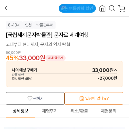
8~13세
인천
박물관투어
[국립세계문자박물관] 문자로 세계여행
고대부터 현대까지, 문자의 역사 탐험
60,000원
45
%
33,000원
최대 할인가
33,000원
나의 예상 구매가
상품 할인
-
27,000원
즉시 할인
45
%
찜하기
일정이 없나요?
상세정보
체험후기
취소/환불
체험문의