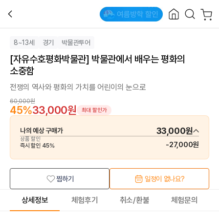
8~13세
경기
박물관투어
[자유수호평화박물관] 박물관에서 배우는 평화의
소중함
전쟁의 역사와 평화의 가치를 어린이의 눈으로
60,000원
45
%
33,000원
최대 할인가
33,000원
나의 예상 구매가
상품 할인
-
27,000원
즉시 할인
45
%
찜하기
일정이 없나요?
상세정보
체험후기
취소/환불
체험문의