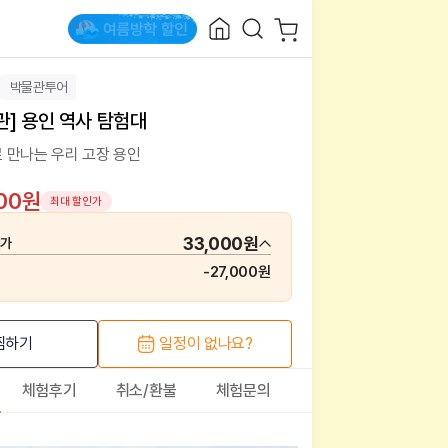
박물관투어
] 용인 역사 탐험대
 만나는 우리 고장 용인
000원
최대 할인가
33,000원
매가
-
27,000원
찜하기
일정이 없나요?
체험후기
취소/환불
체험문의