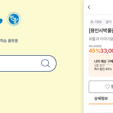
8~13세
경기
[용인시박물관
유물과 이야기로
험학습 플랫폼
60,000원
45
%
33,
나의 예상 구
상품 할인
즉시 할인
45
%
상세정보