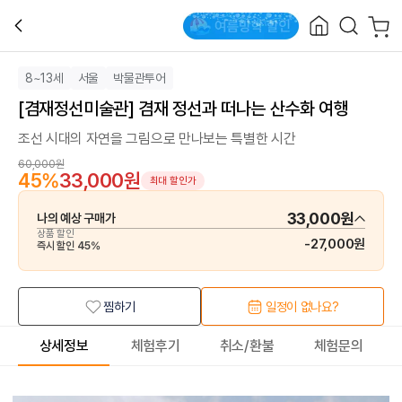
8~13세
서울
박물관투어
[겸재정선미술관] 겸재 정선과 떠나는 산수화 여행
조선 시대의 자연을 그림으로 만나보는 특별한 시간
60,000원
45
%
33,000원
최대 할인가
33,000원
나의 예상 구매가
상품 할인
-
27,000원
즉시 할인
45
%
찜하기
일정이 없나요?
상세정보
체험후기
취소/환불
체험문의