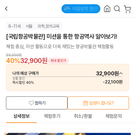
8~11세
서울
과학,창의교육
[국립항공박물관] 미션을 통한 항공역사 알아보기!
체험 중심, 미션 활동으로 더욱 재밌는 항공박물관 체험활동
55,000원
40
%
32,900원
최대 할인가
32,900원
나의 예상 구매가
상품 할인
-
22,100원
즉시 할인
40
%
찜하기
일정이 없나요?
상세정보
체험후기
취소/환불
체험문의