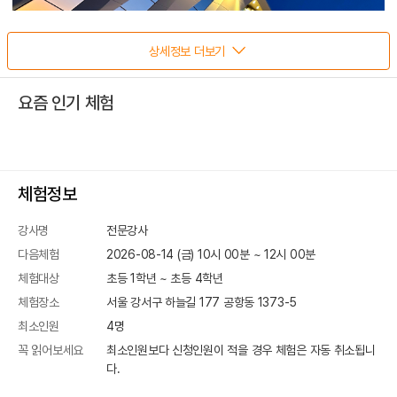
상세정보 더보기
요즘 인기 체험
체험정보
강사명
전문강사
다음체험
2026-08-14 (금) 10시 00분
~
12
시
00
분
체험대상
초등 1학년 ~ 초등 4학년
체험장소
서울 강서구 하늘길 177
공항동 1373-5
최소인원
4
명
꼭 읽어보세요
최소인원보다 신청인원이 적을 경우 체험은 자동 취소됩니
다.