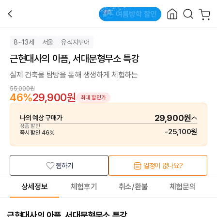
8~13세
서울
유적지투어
근현대사의 아픔, 서대문형무소 특강
실제 건축물 탐방을 통해 생생하게 체험하는
55,000원
46
%
29,900원
최대 할인가
29,900원
나의 예상 구매가
상품 할인
-
25,100원
즉시 할인
46
%
찜하기
일정이 없나요?
상세정보
체험후기
취소/환불
체험문의
근현대사의 아픔, 서대문형무소 특강