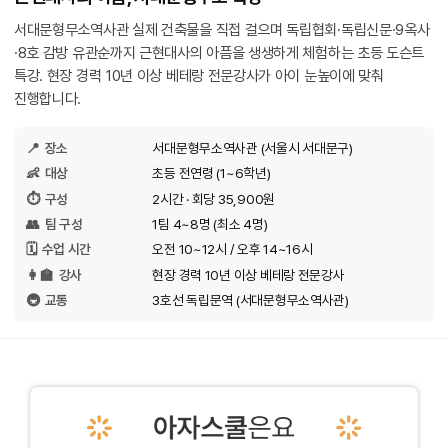
서대문형무소역사관 실제 건축물을 직접 걸으며 독립협회·독립신문·9옥사
·8호 감방 유관순까지 근현대사의 아픔을 생생하게 체험하는 초등 도슨트
특강. 현장 경력 10년 이상 베테랑 전문강사가 아이 눈높이에 맞춰
진행합니다.
📍
장소
서대문형무소역사관 (서울시 서대문구)
👶
대상
초등 전연령 (1~6학년)
⏱️
구성
2시간 · 회당 35,900원
👥
팀 구성
1팀 4~8명 (최소 4명)
🗓️
수업 시간
오전 10~12시 / 오후 14~16시
👩‍🏫
강사
현장 경력 10년 이상 베테랑 전문강사
🚇
교통
3호선 독립문역 (서대문형무소역사관)