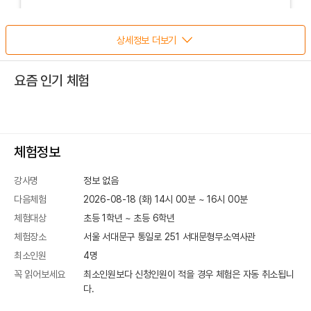
상세정보 더보기
요즘 인기 체험
체험정보
강사명
정보 없음
다음체험
2026-08-18 (화) 14시 00분
~
16
시
00
분
체험대상
초등 1학년 ~ 초등 6학년
체험장소
서울 서대문구 통일로 251
서대문형무소역사관
최소인원
4
명
꼭 읽어보세요
최소인원보다 신청인원이 적을 경우 체험은 자동 취소됩니
다.