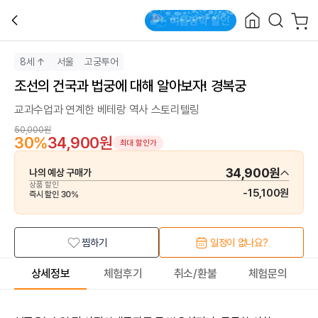
8세 ↑
서울
고궁투어
조선의 건국과 법궁에 대해 알아보자! 경복궁
교과수업과 연계한 베테랑 역사 스토리텔링
50,000원
30
%
34,900원
최대 할인가
34,900원
나의 예상 구매가
상품 할인
-
15,100원
즉시 할인
30
%
찜하기
일정이 없나요?
상세정보
체험후기
취소/환불
체험문의