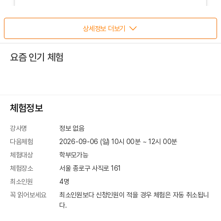
상세정보 더보기
요즘 인기 체험
체험정보
강사명
정보 없음
다음체험
2026-09-06 (일) 10시 00분
~
12
시
00
분
체험대상
학부모가능
체험장소
서울 종로구 사직로 161
최소인원
4
명
꼭 읽어보세요
최소인원보다 신청인원이 적을 경우 체험은 자동 취소됩니
다.