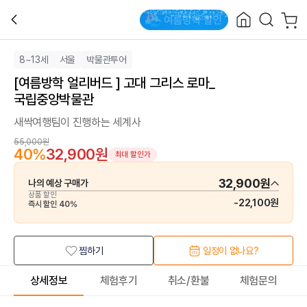
8~13세
서울
박물관투어
[여름방학 얼리버드 ] 고대 그리스 로마_
국립중앙박물관
새싹여행팀이 진행하는 세계사
55,000원
40
%
32,900원
최대 할인가
32,900원
나의 예상 구매가
상품 할인
-
22,100원
즉시 할인
40
%
찜하기
일정이 없나요?
상세정보
체험후기
취소/환불
체험문의