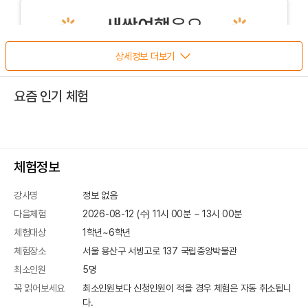
상세정보 더보기
요즘 인기 체험
체험정보
강사명
정보 없음
다음체험
2026-08-12 (수) 11시 00분
~
13
시
00
분
체험대상
1학년~6학년
체험장소
서울 용산구 서빙고로 137
국립중앙박물관
최소인원
5
명
꼭 읽어보세요
최소인원보다 신청인원이 적을 경우 체험은 자동 취소됩니
다.