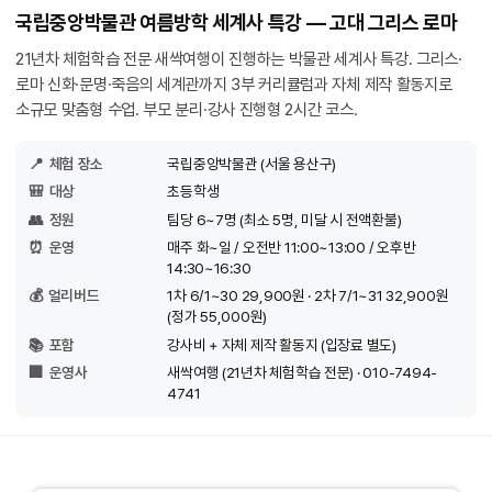
국립중앙박물관 여름방학 세계사 특강 — 고대 그리스 로마
21년차 체험학습 전문 새싹여행이 진행하는 박물관 세계사 특강. 그리스·
로마 신화·문명·죽음의 세계관까지 3부 커리큘럼과 자체 제작 활동지로
소규모 맞춤형 수업. 부모 분리·강사 진행형 2시간 코스.
📍
체험 장소
국립중앙박물관 (서울 용산구)
🎒
대상
초등학생
👥
정원
팀당 6~7명 (최소 5명, 미달 시 전액환불)
⏰
운영
매주 화~일 / 오전반 11:00~13:00 / 오후반
14:30~16:30
💰
얼리버드
1차 6/1~30 29,900원 · 2차 7/1~31 32,900원
(정가 55,000원)
📚
포함
강사비 + 자체 제작 활동지 (입장료 별도)
🏢
운영사
새싹여행 (21년차 체험학습 전문) · 010-7494-
4741