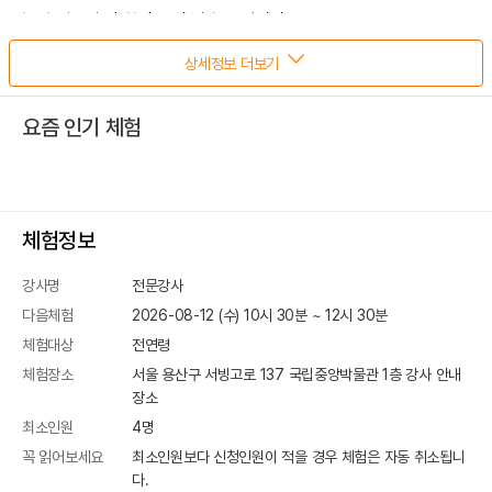
▶ 수업 2일 전 확정 문자 발송 드립니다.
▶ 수업 1일 전 상세 안내 문자 드립니다.
상세정보 더보기
* 수업 이틀 전 17시까지 확정 안내 문자를 받지 못하는 경우
수업 참여 불가합니다.
요즘 인기 체험
(예: 토 수업일 경우 : 목-17시까지 확정 문자 / 금-17시까지 상세
문자)
▶ 수업 확정 문자를 받지 못하시면 아래 번호로 문의 부탁드립니다.
* 문의 (010-9668-3792 / 010-9773-3344)
체험정보
강사명
전문강사
다음체험
2026-08-12 (수) 10시 30분
~
12
시
30
분
체험대상
전연령
체험장소
서울 용산구 서빙고로 137
국립중앙박물관 1층 강사 안내
장소
최소인원
4
명
꼭 읽어보세요
최소인원보다 신청인원이 적을 경우 체험은 자동 취소됩니
다.