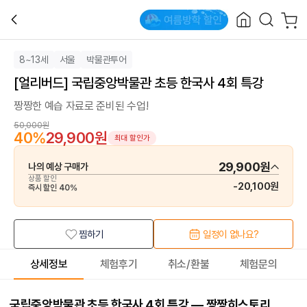
8~13세
서울
박물관투어
[얼리버드] 국립중앙박물관 초등 한국사 4회 특강
짱짱한 예습 자료로 준비된 수업!
50,000원
40
%
29,900원
최대 할인가
29,900원
나의 예상 구매가
상품 할인
-
20,100원
즉시 할인
40
%
찜하기
일정이 없나요?
상세정보
체험후기
취소/환불
체험문의
국립중앙박물관 초등 한국사 4회 특강 — 짱짱히스토리