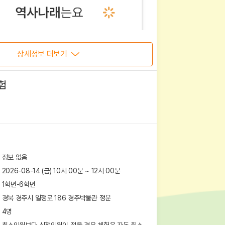
상세정보 더보기
험
정보 없음
2026-08-14 (금) 10시 00분
~
12
시
00
분
1학년-6학년
경북 경주시 일정로 186
경주박물관 정문
4
명
최소인원보다 신청인원이 적을 경우 체험은 자동 취소