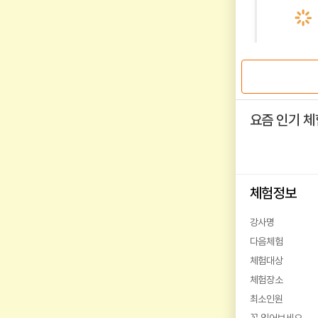
요즘 인기 체
체험정보
강사명
다음체험
체험대상
체험장소
최소인원
꼭 읽어보세요