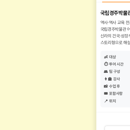
국립경주박물관
역사·역사 교육 
국립경주박물관 어린
신라의 건국·성장
스토리형으로 해설
👶
대상
⏱️
투어 시간
👥
팀 구성
👩‍🏫
강사
📸
수업 후
🎟️
포함사항
📍
위치