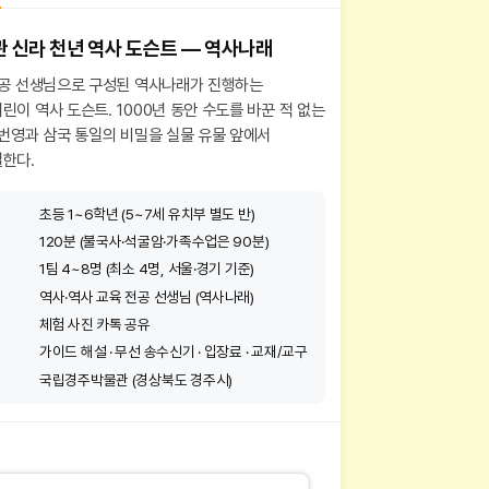
 신라 천년 역사 도슨트 — 역사나래
전공 선생님으로 구성된 역사나래가 진행하는
이 역사 도슨트. 1000년 동안 수도를 바꾼 적 없는
·번영과 삼국 통일의 비밀을 실물 유물 앞에서
한다.
초등 1~6학년 (5~7세 유치부 별도 반)
120분 (불국사·석굴암·가족수업은 90분)
1팀 4~8명 (최소 4명, 서울·경기 기준)
역사·역사 교육 전공 선생님 (역사나래)
체험 사진 카톡 공유
가이드 해설 · 무선 송수신기 · 입장료 · 교재/교구
국립경주박물관 (경상북도 경주시)