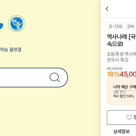
8~13세
경북
역사나래 [국
속으로!
험학습 플랫폼
초등학생 역사체
한국사 특강
55,000원
18
%
45,0
나의 예상 구
상품 할인
즉시 할인
18
%
상세정보