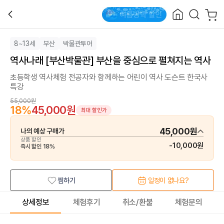
8~13세
부산
박물관투어
역사나래 [부산박물관] 부산을 중심으로 펼쳐지는 역사
초등학생 역사체험 전공자와 함께하는 어린이 역사 도슨트 한국사
특강
55,000원
18
%
45,000원
최대 할인가
45,000원
나의 예상 구매가
상품 할인
-
10,000원
즉시 할인
18
%
찜하기
일정이 없나요?
상세정보
체험후기
취소/환불
체험문의