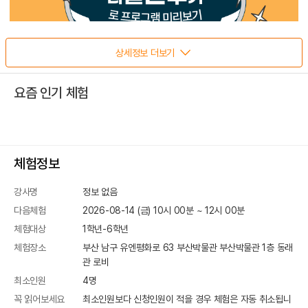
상세정보 더보기
요즘 인기 체험
체험정보
강사명
정보 없음
다음체험
2026-08-14 (금) 10시 00분
~
12
시
00
분
체험대상
1학년-6학년
체험장소
부산 남구 유엔평화로 63 부산박물관
부산박물관 1층 동래
관 로비
최소인원
4
명
꼭 읽어보세요
최소인원보다 신청인원이 적을 경우 체험은 자동 취소됩니