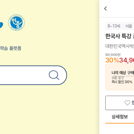
8~13세
서울
한국사 특강
대한민국역사박물
험학습 플랫폼
50,000원
30
%
34,
나의 예상 구
상품 할인
즉시 할인
30
%
상세정보