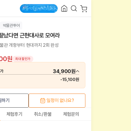
박물관투어
 끝났다면 근현대사로 모여라
관 개항부터 현대까지 2회 완성
900원
최대 할인가
34,900원
매가
-
15,100원
찜하기
일정이 없나요?
체험후기
취소/환불
체험문의