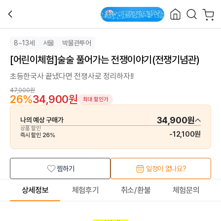
8~13세
서울
박물관투어
[어린이체험]술술 풀어가는 전쟁이야기(전쟁기념관)
초등한국사 끝냈다면 전쟁사로 정리하자!!
47,000원
26
%
34,900원
최대 할인가
34,900원
나의 예상 구매가
상품 할인
-
12,100원
즉시 할인
26
%
찜하기
일정이 없나요?
상세정보
체험후기
취소/환불
체험문의