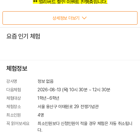
** 얼리버드 할인 이벤트 진행중입니다.
**~7월15일까지 진행 후 수업료는 정상가로 변경됩니다.
상세정보 더보기
** 상담 및 신청 문의:010-2608-2019
(평일 오전10시30분~오후5시까지/부재시 문자부탁드립니다.)
요즘 인기 체험
(잔여자리 문의는 상담전화로 문자 문의 부탁드립니다.
예약 후 예약접수문자 회신 꼭 확인 부탁드립니다. 체험 마감으로
취소처리 될 수 있습니다.)
** 주말 수업 기준 수요일 오후 배정하고 있습니다.
체험정보
이후 신청하시는 건은 배정 후 마감되어 취소 될 수 있으니,
상담 번호로 문의하시면 안내드리겠습니다.
강사명
정보 없음
** 수업은 최소4인, 최대6인으로 진행이 됩니다.
다음체험
2026-08-13 (목) 10시 30분
~
12
시
30
분
**개인 신청하시면 또래 친구와 한팀 구성해드립니다.
체험대상
1학년~6학년
그 외 5명 이상 단독팀은 문의 부탁드립니다.
체험장소
서울 용산구 이태원로 29
전쟁기념관
최소인원
4
명
꼭 읽어보세요
최소인원보다 신청인원이 적을 경우 체험은 자동 취소됩니
다.