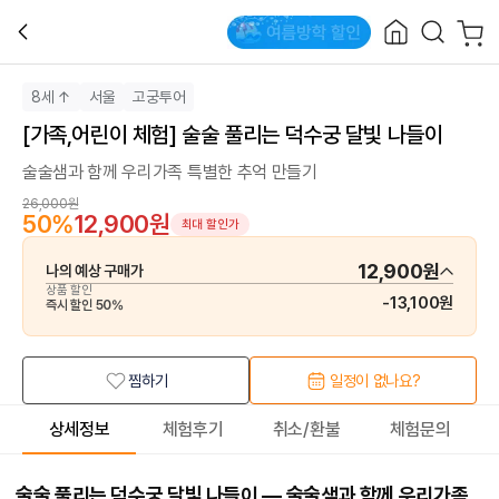
8세 ↑
서울
고궁투어
[가족,어린이 체험] 술술 풀리는 덕수궁 달빛 나들이
술술샘과 함께 우리가족 특별한 추억 만들기
26,000원
50
%
12,900원
최대 할인가
12,900원
나의 예상 구매가
상품 할인
-
13,100원
즉시 할인
50
%
찜하기
일정이 없나요?
상세정보
체험후기
취소/환불
체험문의
술술 풀리는 덕수궁 달빛 나들이 — 술술샘과 함께 우리가족