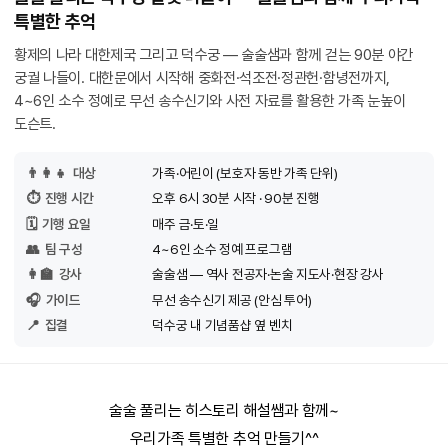
특별한 추억
황제의 나라 대한제국 그리고 덕수궁 — 술술샘과 함께 걷는 90분 야간
궁궐 나들이. 대한문에서 시작해 중화전·석조전·정관헌·함녕전까지,
4~6인 소수 정예로 무선 송수신기와 사전 자료를 활용한 가족 눈높이
도슨트.
👨‍👩‍👧
대상
가족·어린이 (보호자 동반 가족 단위)
⏱️
진행 시간
오후 6시 30분 시작 · 90분 진행
🗓️
기행 요일
매주 금·토·일
👥
팀 구성
4~6인 소수 정예 프로그램
👩‍🏫
강사
술술샘 — 역사 전공자·논술 지도사·현장 강사
🎧
가이드
무선 송수신기 제공 (안심 투어)
📍
집결
덕수궁 내 기념품샵 옆 벤치
술술 풀리는 히스토리 해설쌤과 함께~
우리가족 특별한 추억 만들기^^