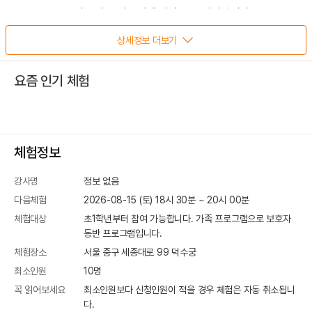
봄, 가을이 궁 나들이에 가장 좋은 시기입니다.
봄시즌 덕수궁 달빛 나들이는
상세정보 더보기
2025년 3월1일 재오픈됩니다.
(7월13일까지 진행 후 하절기 잠시 쉬고 가을에 재오픈합니다.)
요즘 인기 체험
고즈넉하고 분위기 있는 궁을 배경으로
이쁜 가족사진 추억으로 남기세요!!
** 전날, 당일 잔여자리 문의는 상담전화 010-2608-2019 로 문자
문의 부탁드립니다.
체험정보
(예약 후 예약접수 문자 확인 필수!!! 예약하시고 확인 문자
강사명
정보 없음
회신없으면,
다음체험
2026-08-15 (토) 18시 30분
~
20
시
00
분
체험 마감시 예약 후 취소 될 수 있습니다.)
체험대상
초1학년부터 참여 가능합니다. 가족 프로그램으로 보호자
** 청사초롱 대여 이벤트는 2025년4월5일부터 6월15일까지
동반 프로그램입니다.
진행됩니다.
체험장소
서울 중구 세종대로 99
덕수궁
이용에 착오 없으시길 바랍니다.
최소인원
10
명
* 덕수궁 달빛 나들이는 2025년3월1일부터 참여 가능합니다^^
꼭 읽어보세요
최소인원보다 신청인원이 적을 경우 체험은 자동 취소됩니
다.