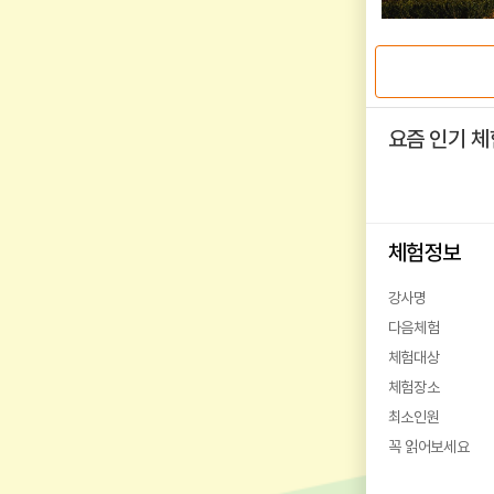
요즘 인기 체
체험정보
강사명
다음체험
체험대상
체험장소
최소인원
꼭 읽어보세요