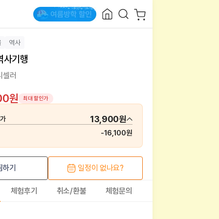
울
역사
역사기행
디셀러
00원
최대 할인가
13,900원
매가
-
16,100원
찜하기
일정이 없나요?
체험후기
취소/환불
체험문의