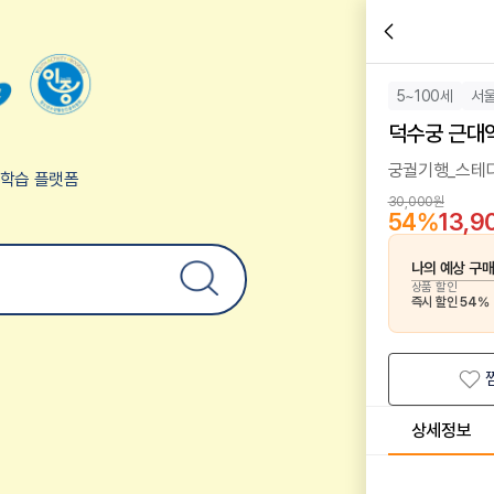
5~100세
서
덕수궁 근대
궁궐기행_스테
험학습 플랫폼
30,000원
54
%
13,9
나의 예상 구
상품 할인
즉시 할인
54
%
상세정보