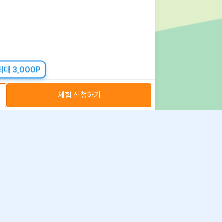
대 3,000P
체험 신청하기
아자스쿨(주) 사업자 정보
 취급방침
·
이용약관
·
위치정보 이용약관
사업자 정보
ⓒ 아자스쿨 주식회사
문의 가능시간