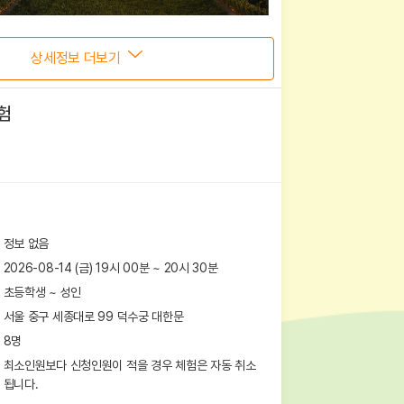
상세정보 더보기
험
정보 없음
2026-08-14 (금) 19시 00분
~
20
시
30
분
초등학생 ~ 성인
서울 중구 세종대로 99
덕수궁 대한문
8
명
최소인원보다 신청인원이 적을 경우 체험은 자동 취소
됩니다.