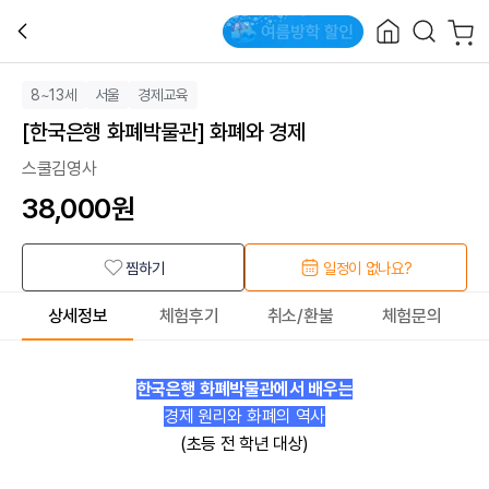
8~13세
서울
경제교육
[한국은행 화폐박물관] 화폐와 경제
스쿨김영사
38,000
원
찜하기
일정이 없나요?
상세정보
체험후기
취소/환불
체험문의
한국은행 화폐박물관에서 배우는
경제 원리와 화폐의 역사
(초등 전 학년 대상)