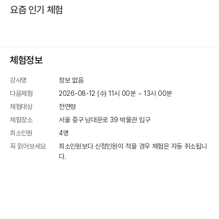
요즘 인기 체험
체험정보
강사명
정보 없음
다음체험
2026-08-12 (수) 11시 00분
~
13
시
00
분
체험대상
전연령
체험장소
서울 중구 남대문로 39
박물관 입구
최소인원
4
명
꼭 읽어보세요
최소인원보다 신청인원이 적을 경우 체험은 자동 취소됩니
다.