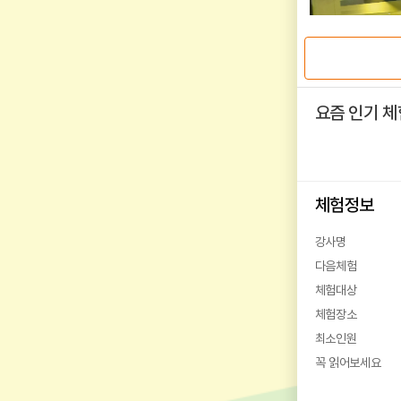
요즘 인기 체
체험정보
강사명
다음체험
체험대상
체험장소
최소인원
꼭 읽어보세요