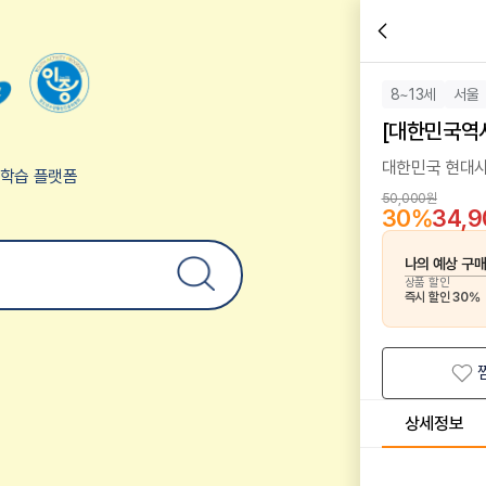
8~13세
서울
[대한민국역
대한민국 현대
험학습 플랫폼
50,000원
30
%
34,
나의 예상 구
상품 할인
즉시 할인
30
%
상세정보