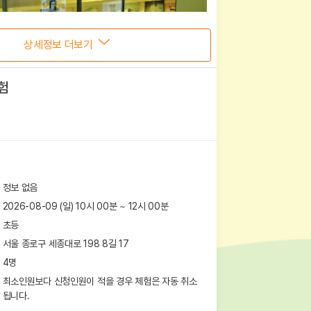
상세정보 더보기
험
정보 없음
2026-08-09 (일) 10시 00분
~
12
시
00
분
초등
서울 종로구 세종대로 198
8길 17
4
명
최소인원보다 신청인원이 적을 경우 체험은 자동 취소
됩니다.