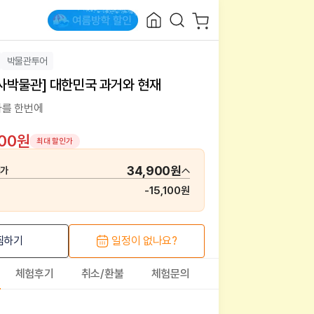
박물관투어
사박물관] 대한민국 과거와 현재
사를 한번에
900원
최대 할인가
34,900원
매가
-
15,100원
찜하기
일정이 없나요?
체험후기
취소/환불
체험문의