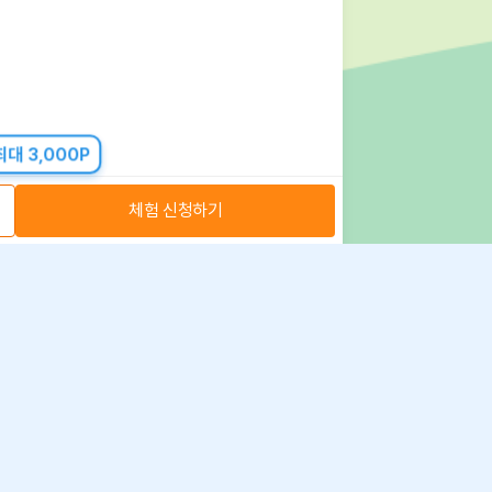
대 3,000P
체험 신청하기
아자스쿨(주) 사업자 정보
 취급방침
·
이용약관
·
위치정보 이용약관
사업자 정보
ⓒ 아자스쿨 주식회사
문의 가능시간