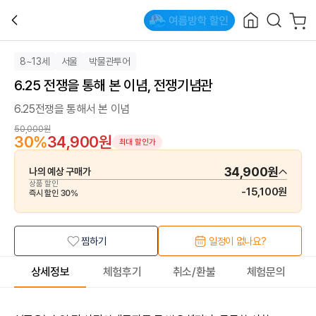
8~13세
서울
박물관투어
6.25 전쟁을 통해 본 이념, 전쟁기념관
6.25전쟁을 통해서 본 이념
50,000원
30
%
34,900원
최대 할인가
34,900원
나의 예상 구매가
상품 할인
-
15,100원
즉시 할인
30
%
찜하기
일정이 없나요?
상세정보
체험후기
취소/환불
체험문의