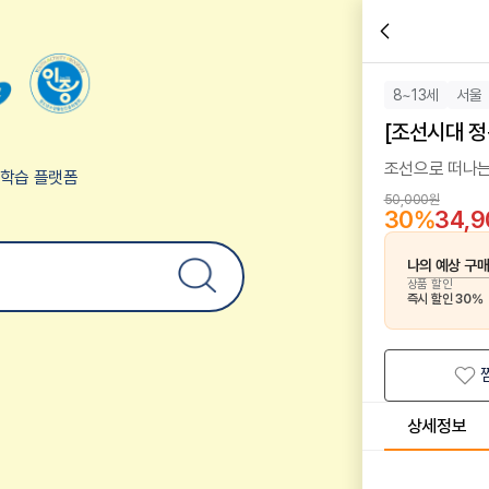
8~13세
서울
[조선시대 정
조선으로 떠나는
험학습 플랫폼
50,000원
30
%
34,
나의 예상 구
상품 할인
즉시 할인
30
%
상세정보