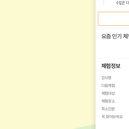
요즘 인기 체
체험정보
강사명
다음체험
체험대상
체험장소
최소인원
꼭 읽어보세요