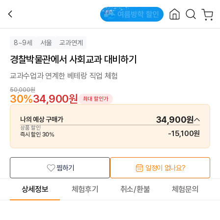
8~9세
서울
교과연계
경찰박물관에서 사회교과 대비하기
교과수업과 연계한 베테랑 직업 체험
50,000원
30
%
34,900원
최대 할인가
34,900원
나의 예상 구매가
상품 할인
-
15,100원
즉시 할인
30
%
찜하기
일정이 없나요?
상세정보
체험후기
취소/환불
체험문의