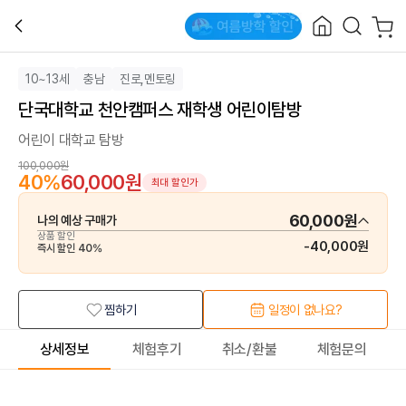
10~13세
충남
진로,멘토링
단국대학교 천안캠퍼스 재학생 어린이탐방
어린이 대학교 탐방
100,000원
40
%
60,000원
최대 할인가
60,000원
나의 예상 구매가
상품 할인
-
40,000원
즉시 할인
40
%
찜하기
일정이 없나요?
상세정보
체험후기
취소/환불
체험문의