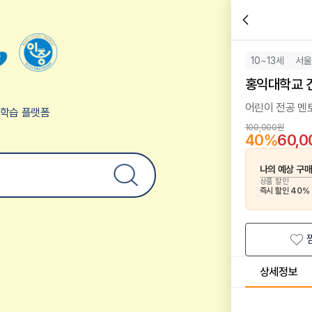
10~13세
서울
홍익대학교 
어린이 전공 멘
험학습 플랫폼
100,000원
40
%
60,
나의 예상 구
상품 할인
즉시 할인
40
%
상세정보