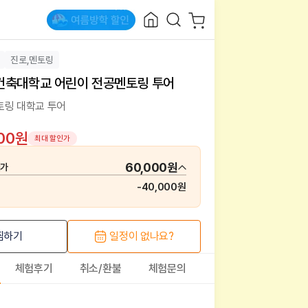
진로,멘토링
건축대학교 어린이 전공멘토링 투어
토링 대학교 투어
000원
최대 할인가
60,000원
매가
-
40,000원
찜하기
일정이 없나요?
체험후기
취소/환불
체험문의