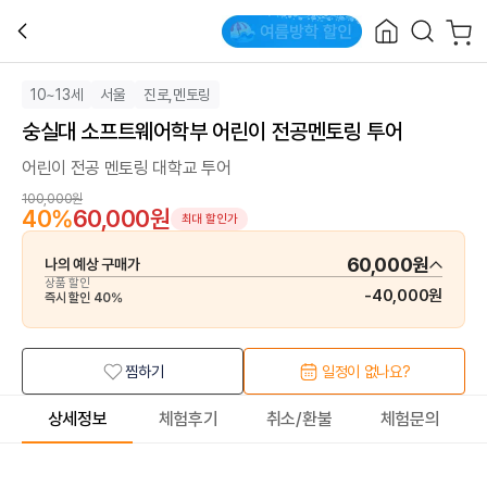
10~13세
서울
진로,멘토링
숭실대 소프트웨어학부 어린이 전공멘토링 투어
어린이 전공 멘토링 대학교 투어
100,000원
40
%
60,000원
최대 할인가
60,000원
나의 예상 구매가
상품 할인
-
40,000원
즉시 할인
40
%
찜하기
일정이 없나요?
상세정보
체험후기
취소/환불
체험문의