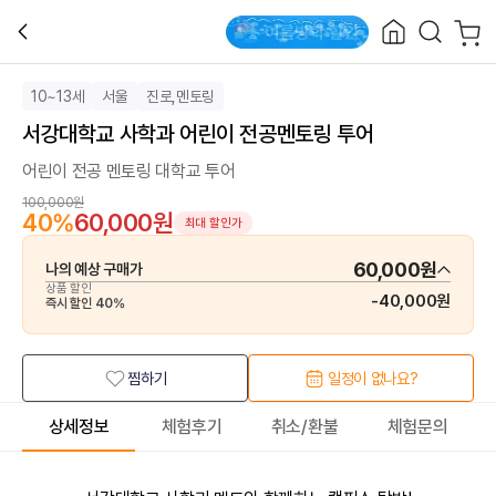
10~13세
서울
진로,멘토링
서강대학교 사학과 어린이 전공멘토링 투어
어린이 전공 멘토링 대학교 투어
100,000원
40
%
60,000원
최대 할인가
60,000원
나의 예상 구매가
상품 할인
-
40,000원
즉시 할인
40
%
찜하기
일정이 없나요?
상세정보
체험후기
취소/환불
체험문의